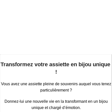
t
a
f
6
Transformez votre assiette en bijou unique
!
Vous avez une assiette pleine de souvenirs auquel vous tenez
particulièrement ?
Donnez-lui une nouvelle vie en la transformant en un bijou
unique et chargé d’émotion.