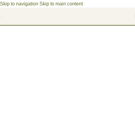
Skip to navigation
Skip to main content
Bienvenue dans un univers poétique, où les fragments du
passé deviennent des joyaux d'aujourd'hui.
Précieux d'Antan
Créatrice de bijoux à partir d'assiettes
anciennes.
Faire perdurer l'histoire de ces objets du passé !