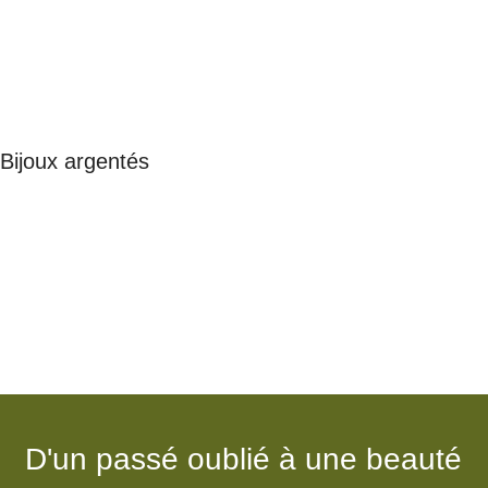
Bijoux argentés
Colliers
Voir
D'un passé oublié à une beauté
Colliers