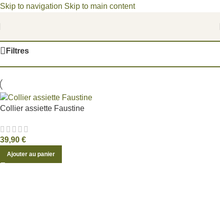
Skip to navigation
Skip to main content
Bienvenue dans un univers poétique, où les fragments du
passé deviennent des joyaux d'aujourd'hui.
Accueil
/
Non classé
Filtres
Collier assiette Faustine
39,90
€
Ajouter au panier