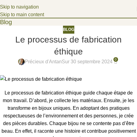
Bienvenue dans un univers poétique, où les fragments du
Skip to navigation
passé deviennent des joyaux d'aujourd'hui.
Skip to main content
Blog
BLOG
Le processus de fabrication
éthique
0
Précieux d'Antan
Sur 30 septembre 2024
Le processus de fabrication éthique guide chaque étape de
mon travail. D’abord, je collecte les matériaux. Ensuite, je les
transforme en bijoux uniques. En adoptant des pratiques
respectueuses de l’environnement et des personnes, je crée
des pièces durables. Chaque bijou ne se contente pas d’être
beau. En effet, il raconte une histoire et contribue positivement