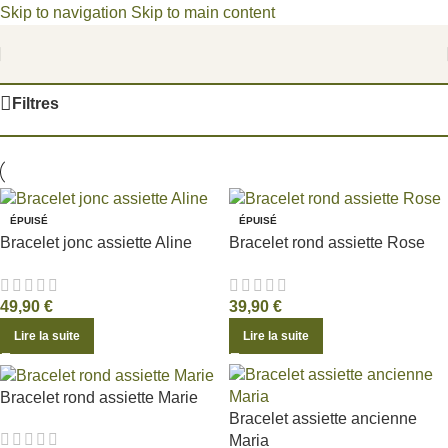
Skip to navigation
Skip to main content
Bienvenue dans un univers poétique, où les fragments du
passé deviennent des joyaux d'aujourd'hui.
Accueil
/
Produits identifiés “bracelet assiette ancienne”
Filtres
ÉPUISÉ
ÉPUISÉ
Bracelet jonc assiette Aline
Bracelet rond assiette Rose
49,90
€
39,90
€
Lire la suite
Lire la suite
Bracelet rond assiette Marie
Bracelet assiette ancienne
Maria