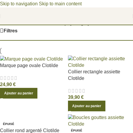
Skip to navigation
Skip to main content
Bienvenue dans un univers poétique, où les fragments du
passé deviennent des joyaux d'aujourd'hui.
Accueil
/
Produits identifiés “upcyclingbijoux”
Filtres
Marque page ovale Clotilde
Collier rectangle assiette
Clotilde
24,90
€
Ajouter au panier
39,90
€
Ajouter au panier
ÉPUISÉ
Collier rond argenté Clotilde
ÉPUISÉ