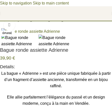
Skip to navigation
Skip to main content
Bienvenue dans un univers poétique, où les fragments du
passé deviennent des joyaux d'aujourd'hui.
Accueil
/
Bijoux argentés
/
Bagues argentées
Cliquez pour agrandir
ÉPUISÉ
Bague ronde assiette Adrienne
39,90
€
Details:
La bague « Adrienne » est une pièce unique fabriquée à partir
d’un fragment d’assiette ancienne, transformée en un bijou
raffiné.
Elle allie parfaitement l’élégance du passé et un design
moderne, conçu à la main en Vendée.