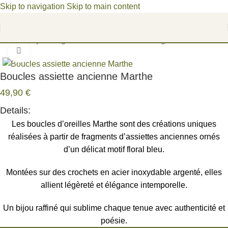
Skip to navigation
Skip to main content
Bienvenue dans un univers poétique, où les fragments du
passé deviennent des joyaux d'aujourd'hui.
Accueil
/
Bijoux argentés
/
Boucles d'oreilles argentées
Cliquez pour agrandir
Boucles assiette ancienne Marthe
49,90
€
Details:
Les boucles d’oreilles Marthe sont des créations uniques
réalisées à partir de fragments d’assiettes anciennes ornés
d’un délicat motif floral bleu.
Montées sur des crochets en acier inoxydable argenté, elles
allient légèreté et élégance intemporelle.
Un bijou raffiné qui sublime chaque tenue avec authenticité et
poésie.