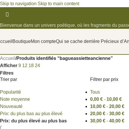
Skip to navigation
Skip to main content
Bienvenue dans un univers poétique, où les fragments du passé
ccueil
Boutique
Mon compte
Qui se cache derrière Précieux d’A
Accueil
/
Produits identifiés “bagueassietteancienne”
Afficher
9
12
18
24
Filtres
Trier par
Filtrer par prix
Popularité
Tous
Note moyenne
0,00
€
-
10,00
€
Nouveauté
10,00
€
-
20,00
€
Prix: du plus bas au plus élevé
20,00
€
-
30,00
€
Prix: du plus élevé au plus bas
30,00
€
-
40,00
€