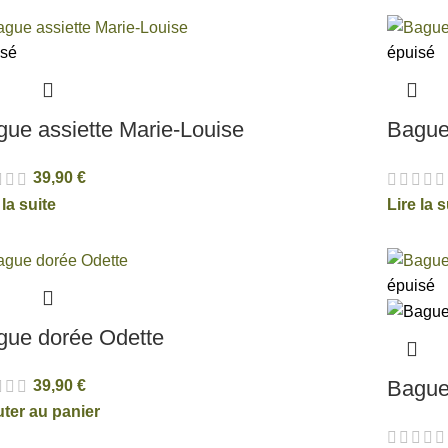
isé
épuisé
ue assiette Marie-Louise
Bague
39,90
€
 la suite
Lire la s
épuisé
gue dorée Odette
Bague
39,90
€
uter au panier